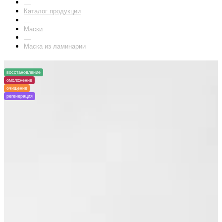
Каталог продукции
Маски
Маска из ламинарии
восстановление
омоложение
очищение
регенерация