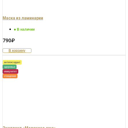
Маска из ламинарии
В наличии
790
₽
В корзину
антиоксидант
здоровье
иммунитет
очищение