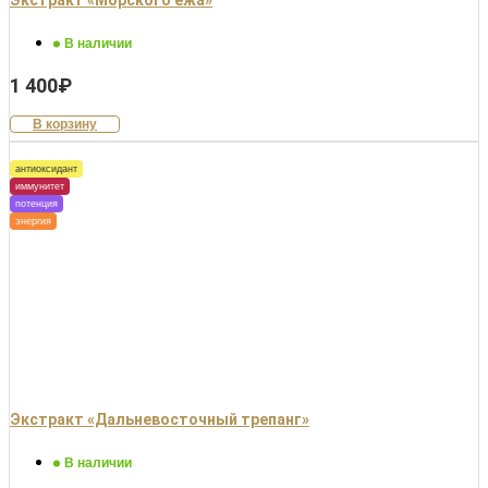
Экстракт «Морского ежа»
В наличии
1 400
₽
В корзину
антиоксидант
иммунитет
потенция
энергия
Экстракт «Дальневосточный трепанг»
В наличии