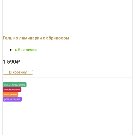
Гель из ламинарии с абрикосом
В наличии
1 590
₽
В корзину
восстановление
омоложение
очищение
регенерация