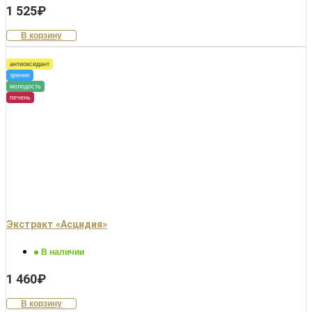
1 525
₽
В корзину
антиоксидант
зрение
молодость
печень
Экстракт «Асцидия»
В наличии
1 460
₽
В корзину