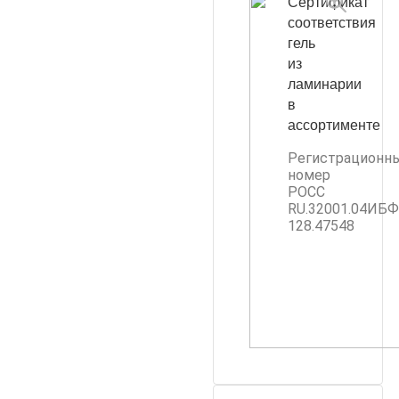
Сертификат
соответствия
гель
из
ламинарии
в
ассортименте
Регистрационн
номер
РОСС
RU.32001.04ИБ
128.47548