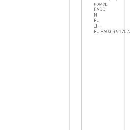
номер
ЕАЭС
N
RU
Д -
RU.PA03.B.91702