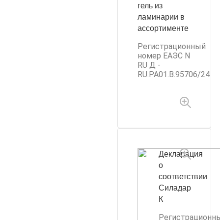
гель из
ламинарии в
ассортименте
Регистрационный
номер ЕАЭС N
RU Д -
RU.PA01.B.95706/24
Декларация
о
соответствии
Силадар
К
Регистрационн