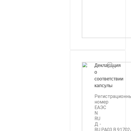
Декларация
о
соответствии
капсулы
Регистрационн
номер
ЕАЭС
N
RU
Д -
RU.PA03.B.91702